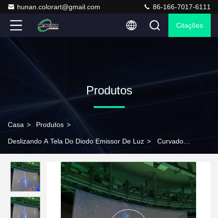
hunan.colorart@gmail.com
86-166-7017-6111
Citações
Produtos
Casa
>
Produtos
>
Deslizando A Tela Do Diodo Emissor De Luz
>
Curvado
deslizando ligas de aço de alumínio internas da visualização ótica
do diodo emissor de luz