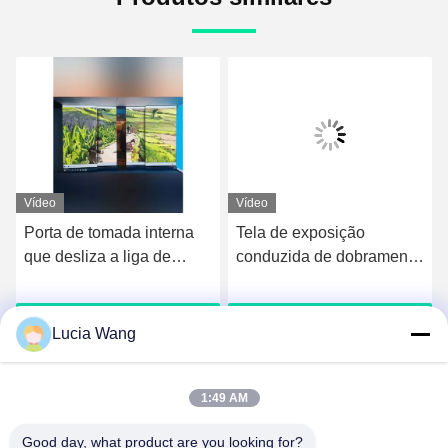
Vídeo
Vídeo
Porta de tomada interna
Tela de exposição
que desliza a liga de
conduzida de dobramento
alumínio da tela do diodo
transparente exterior da
emissor de luz
liga de alumínio da tela
o
Obtenha o melhor preço
Obtenha o melhor preço
Lucia Wang
1:49 AM
Good day, what product are you looking for?