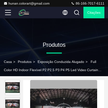
hunan.colorart@gmail.com
86-166-7017-6111
Citações
Produtos
Casa
>
Produtos
>
Exposição Conduzida Alugado
>
Full
Color HD Indoor Flexível P2 P2.5 P3 P4 P5 Led Video Curtain
Screen