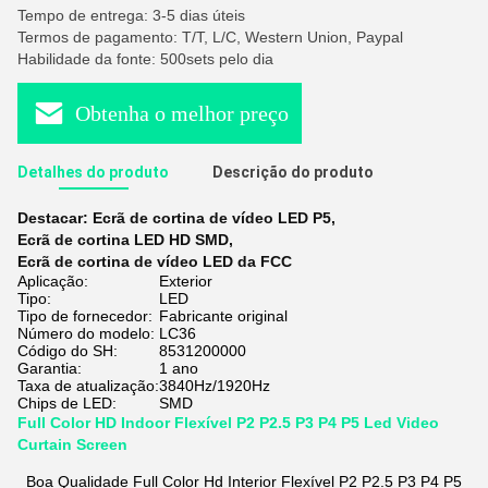
Tempo de entrega: 3-5 dias úteis
Termos de pagamento: T/T, L/C, Western Union, Paypal
Habilidade da fonte: 500sets pelo dia
Obtenha o melhor preço
Detalhes do produto
Descrição do produto
Destacar:
Ecrã de cortina de vídeo LED P5
,
Ecrã de cortina LED HD SMD
,
Ecrã de cortina de vídeo LED da FCC
Aplicação:
Exterior
Tipo:
LED
Tipo de fornecedor:
Fabricante original
Número do modelo:
LC36
Código do SH:
8531200000
Garantia:
1 ano
Taxa de atualização:
3840Hz/1920Hz
Chips de LED:
SMD
Full Color HD Indoor Flexível P2 P2.5 P3 P4 P5 Led Video
Curtain Screen
Boa Qualidade Full Color Hd Interior Flexível P2 P2.5 P3 P4 P5