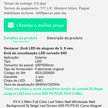
Tempo de entrega: 3-5 dias
Termos de pagamento: T/T, L/C, Western Union, Paypal
Habilidade da fonte: 1000pieces pelo dia
Obtenha o melhor preço
Detalhes do produto
Descrição do produto
Destacar:
Ecrã LED de aluguer de 3
,
9 mm
,
Ecrã de visualização LED curvado 8X5
Aplicação:
Exterior
Tipo:
LED
Tamanho do painel:
500*500mm
Tipo do fornecedor::
Fabricante original
Código do SH:
8531200000
Garantia:
1 ano
Chips de LED:
SMD
Taxa de atualização:
3840Hz/1920Hz
Texto em vídeo a cores completas fundo de parede Dj Stage
aluguel LED tela curva 8X5 P3 P3.91 P3.9 3.9Mm
P3.9 3.9Mm Full Color Led Video Wall Wholesale Wall
Background Dj Stage Led Screen 8X5 P3 P3.91 Curvo Aluguel