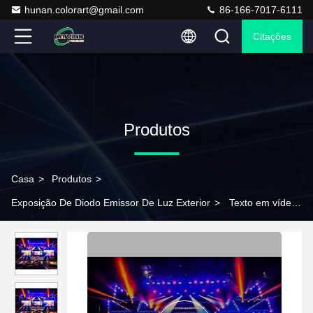
hunan.colorart@gmail.com
86-166-7017-6111
Citações
Produtos
Casa
>
Produtos
>
Exposição De Diodo Emissor De Luz Exterior
>
Texto em vídeo
a cores completas fundo de parede Dj Stage aluguel LED tela
curva 8X5 P3 P3.91 P3.9 3.9Mm