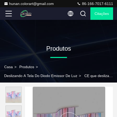
hunan.colorart@gmail.com
86-166-7017-6111
Citações
Produtos
Casa
>
Produtos
>
Deslizando A Tela Do Diodo Emissor De Luz
>
CE que desliza a
exposição de parede conduzida interna de dobramento
transparente da tela do diodo emissor de luz